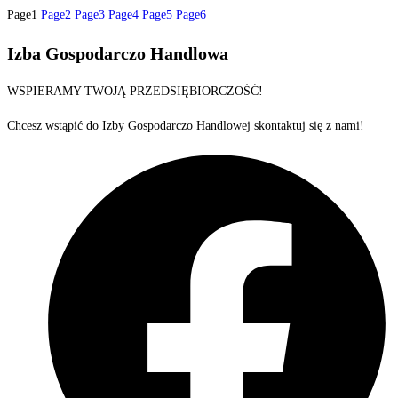
Page
1
Page
2
Page
3
Page
4
Page
5
Page
6
Izba Gospodarczo Handlowa
WSPIERAMY TWOJĄ PRZEDSIĘBIORCZOŚĆ!
Chcesz wstąpić do Izby Gospodarczo Handlowej skontaktuj się z nami!