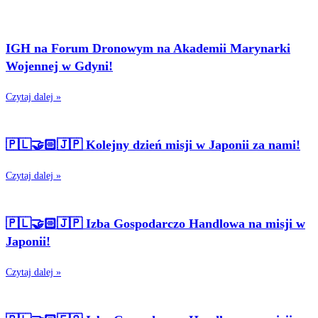
IGH na Forum Dronowym na Akademii Marynarki
Wojennej w Gdyni!
Czytaj dalej »
🇵🇱🤝🏻🇯🇵 Kolejny dzień misji w Japonii za nami!
Czytaj dalej »
🇵🇱🤝🏻🇯🇵 Izba Gospodarczo Handlowa na misji w
Japonii!
Czytaj dalej »