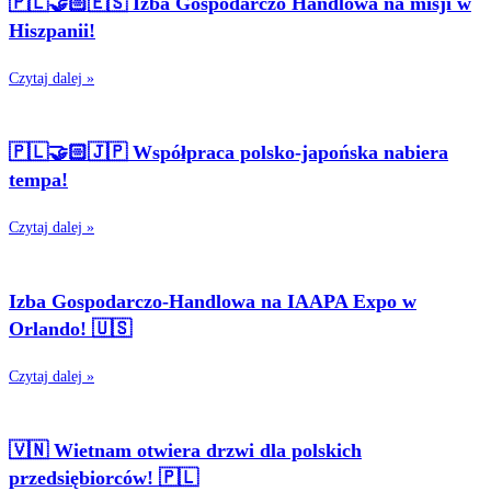
🇵🇱🤝🏻🇪🇸 Izba Gospodarczo Handlowa na misji w
Hiszpanii!
Czytaj dalej »
🇵🇱🤝🏻🇯🇵 Współpraca polsko-japońska nabiera
tempa!
Czytaj dalej »
Izba Gospodarczo-Handlowa na IAAPA Expo w
Orlando! 🇺🇸
Czytaj dalej »
🇻🇳 Wietnam otwiera drzwi dla polskich
przedsiębiorców! 🇵🇱