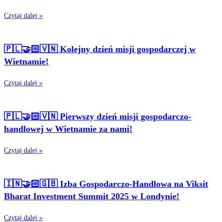
Czytaj dalej »
🇵🇱🤝🏻🇻🇳 Kolejny dzień misji gospodarczej w
Wietnamie!
Czytaj dalej »
🇵🇱🤝🏻🇻🇳 Pierwszy dzień misji gospodarczo-
handlowej w Wietnamie za nami!
Czytaj dalej »
🇮🇳🤝🏻🇬🇧 Izba Gospodarczo-Handlowa na Viksit
Bharat Investment Summit 2025 w Londynie!
Czytaj dalej »